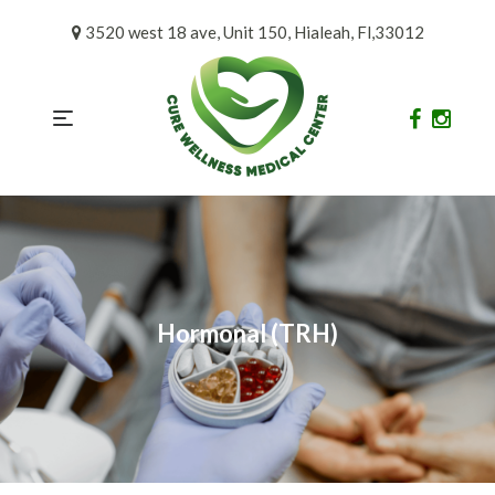
Skip
3520 west 18 ave, Unit 150, Hialeah, Fl,33012
to
content
Hormonal (TRH)